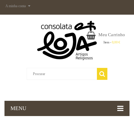
A minha conta
Meu Carrinho
Item -
0,00 €
MENU