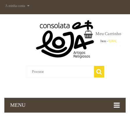
A minha conta
Meu Carrinho
Item -
0,00 €
MENU