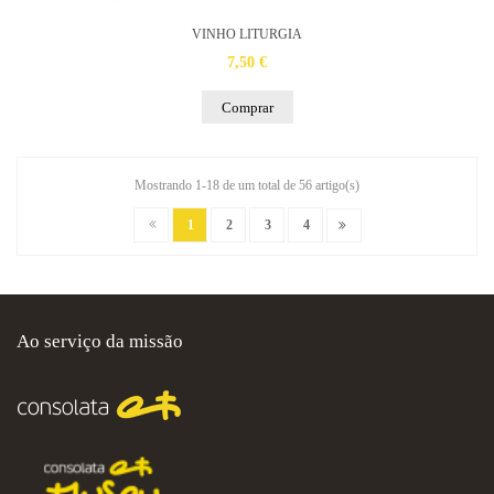
VINHO LITURGIA
7,50 €
Comprar
Mostrando 1-18 de um total de 56 artigo(s)
1
2
3
4
Ao serviço da missão