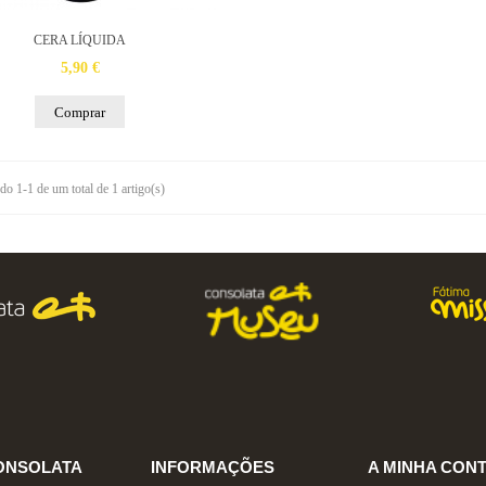
CERA LÍQUIDA
5,90 €
Comprar
o 1-1 de um total de 1 artigo(s)
ONSOLATA
INFORMAÇÕES
A MINHA CON