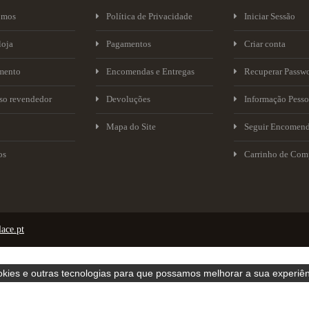
omos
Política de Privacidade
Iniciar Sessão
loja
Pagamentos
Criar conta
mento
Encomendas e Entregas
Recuperar Passw
sso revendedor
Devoluções
Informação Pesso
Mapa do Site
Seguir Encomen
os
Carrinho de Com
ace.pt
ookies e outras tecnologias para que possamos melhorar a sua experiên