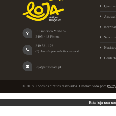
Quem s
A nossa 
Recruta
R. Francisco Marto 52
2495-448 Fátima
Seja no
249 531 176
Horários
(*) chamada para rede fixa nacional
Contact
loja@consolata.pt
© 2018. Todos os direitos reservados. Desenvolvido por:
yourpl
Esta loja usa c