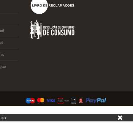
ord
al
das
pras
cia.