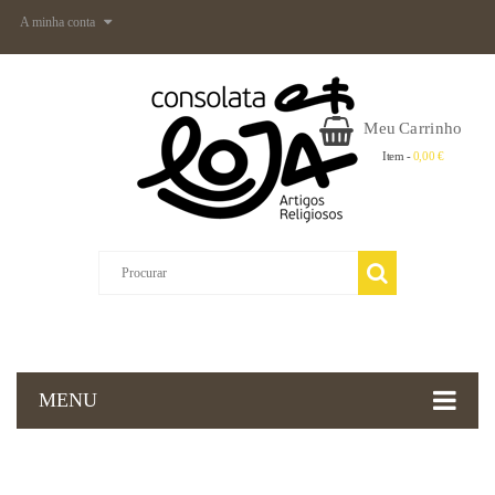
A minha conta
Meu Carrinho
Item -
0,00 €
MENU