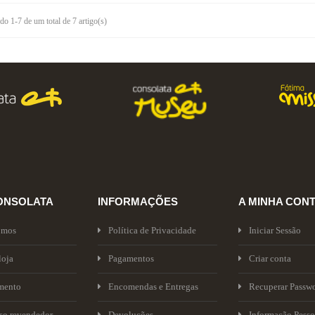
o 1-7 de um total de 7 artigo(s)
ONSOLATA
INFORMAÇÕES
A MINHA CON
omos
Política de Privacidade
Iniciar Sessão
loja
Pagamentos
Criar conta
mento
Encomendas e Entregas
Recuperar Passw
sso revendedor
Devoluções
Informação Pesso