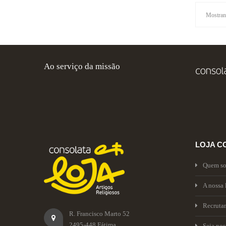
Mostrand
Ao serviço da missão
LOJA C
Quem s
A nossa 
Recruta
R. Francisco Marto 52
2495-448 Fátima
Seja no