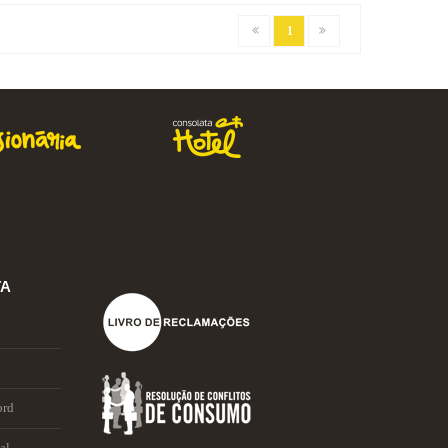
1
TA
ord
al