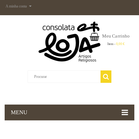
A minha conta
Meu Carrinho
Item -
0,00 €
MENU