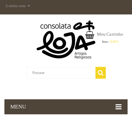
A minha conta
Meu Carrinho
Item -
0,00 €
MENU