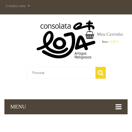
A minha conta
Meu Carrinho
Item -
0,00 €
MENU