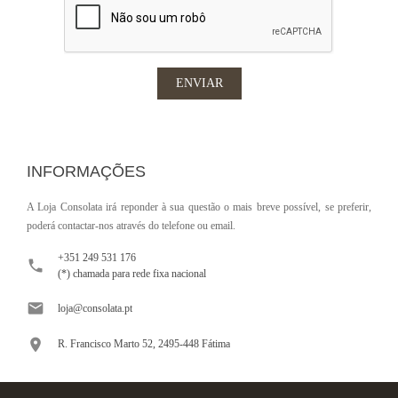
INFORMAÇÕES
A Loja Consolata irá reponder à sua questão o mais breve possível, se preferir,
poderá contactar-nos através do telefone ou email.
+351 249 531 176

(*) chamada para rede fixa nacional

loja@consolata.pt

R. Francisco Marto 52, 2495-448 Fátima