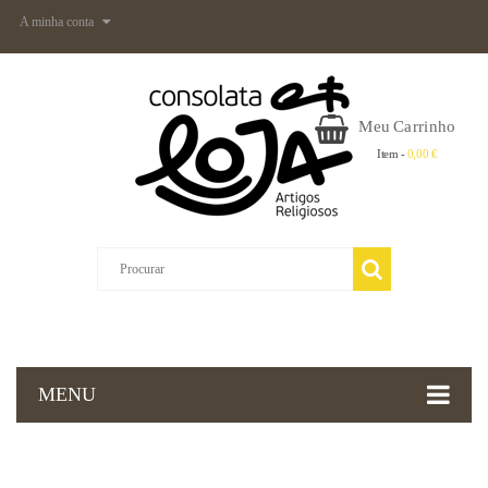
A minha conta
Meu Carrinho
Item -
0,00 €
MENU