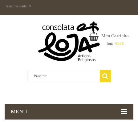
A minha conta
Meu Carrinho
Item -
0,00 €
MENU