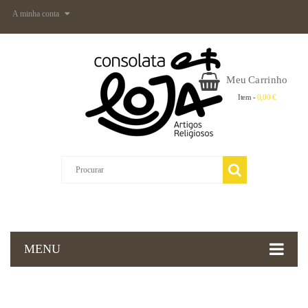
A minha conta
Meu Carrinho
Item -
0,00 €
MENU