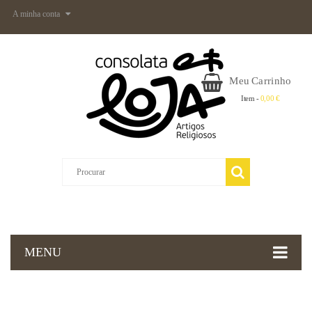
A minha conta
Meu Carrinho
Item -
0,00 €
MENU