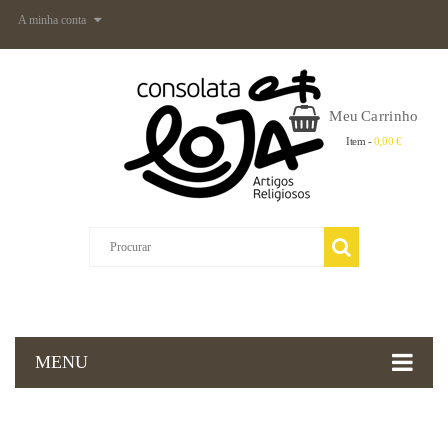
A minha conta
Meu Carrinho
Item -
0,00 €
MENU