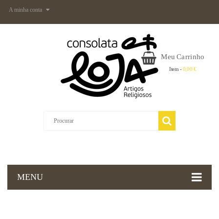
A minha conta
Meu Carrinho
Item -
0,00 €
MENU