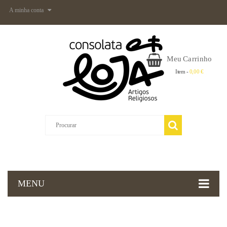
A minha conta
Meu Carrinho
Item -
0,00 €
MENU