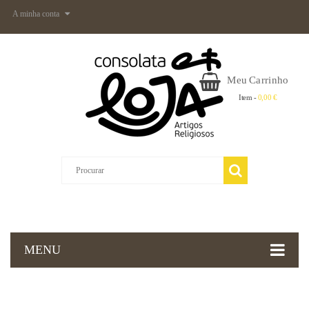
A minha conta
Meu Carrinho
Item -
0,00 €
MENU