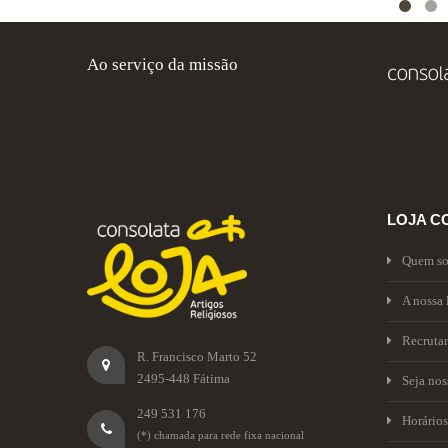
Ao serviço da missão
LOJA C
Quem s
A nossa 
Recruta
R. Francisco Marto 52
2495-448 Fátima
Seja no
249 531 176
Horários
(*) chamada para rede fixa nacional