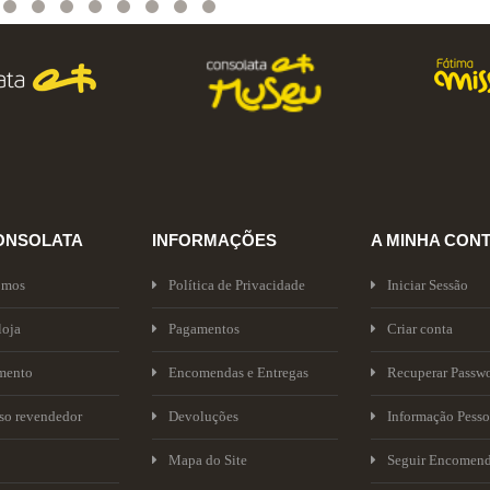
ONSOLATA
INFORMAÇÕES
A MINHA CON
omos
Política de Privacidade
Iniciar Sessão
loja
Pagamentos
Criar conta
mento
Encomendas e Entregas
Recuperar Passw
sso revendedor
Devoluções
Informação Pesso
Mapa do Site
Seguir Encomen