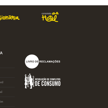
TA
ord
al
das