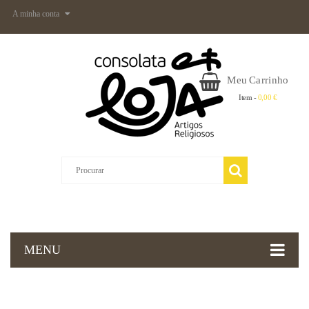
A minha conta
Meu Carrinho
Item -
0,00 €
MENU