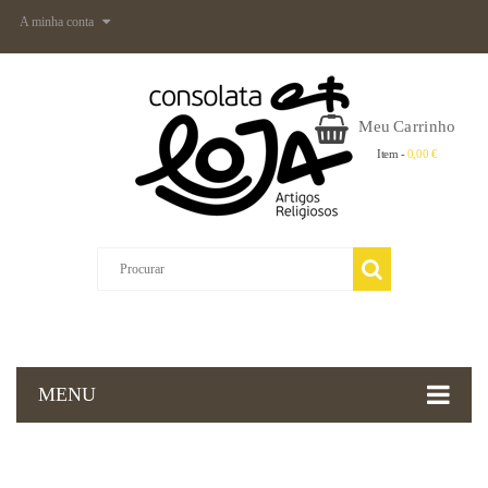
A minha conta
Meu Carrinho
Item -
0,00 €
MENU