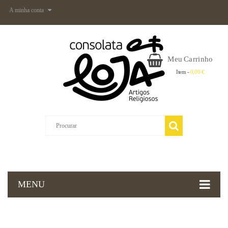
A minha conta
Meu Carrinho
Item -
0,00 €
MENU