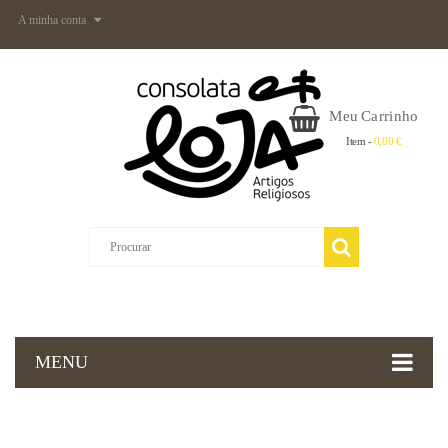
A minha conta
Meu Carrinho
Item -
0,00 €
MENU