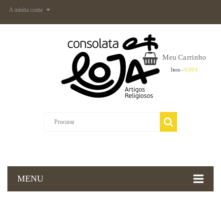
A minha conta
Meu Carrinho
Item -
0,00 €
MENU