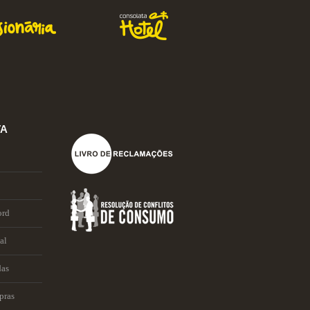
TA
ord
al
das
pras