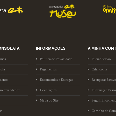
ONSOLATA
INFORMAÇÕES
A MINHA CON
omos
Política de Privacidade
Iniciar Sessão
loja
Pagamentos
Criar conta
mento
Encomendas e Entregas
Recuperar Passw
sso revendedor
Devoluções
Informação Pesso
Mapa do Site
Seguir Encomen
os
Carrinho de Com