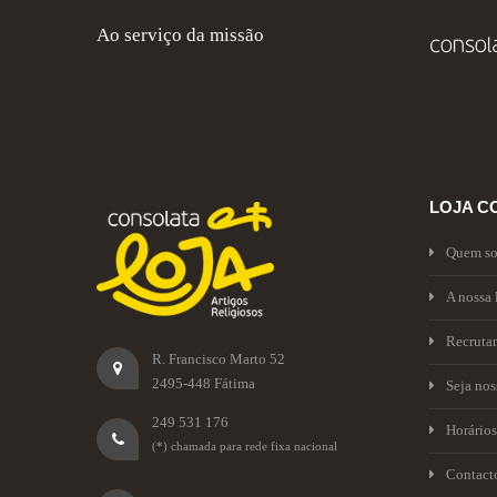
Ao serviço da missão
LOJA C
Quem s
A nossa 
Recruta
R. Francisco Marto 52
2495-448 Fátima
Seja no
249 531 176
Horários
(*) chamada para rede fixa nacional
Contact