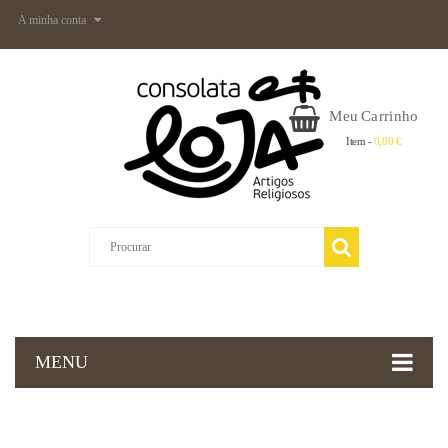
A minha conta
Meu Carrinho
Item -
0,00 €
MENU