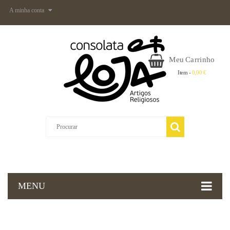
A minha conta
Meu Carrinho
Item -
0,00 €
MENU