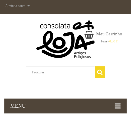
A minha conta
Meu Carrinho
Item -
0,00 €
MENU