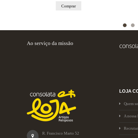
Comprar
Ao serviço da missão
LOJA C
Quem s
A nossa 
Recruta
R. Francisco Marto 52