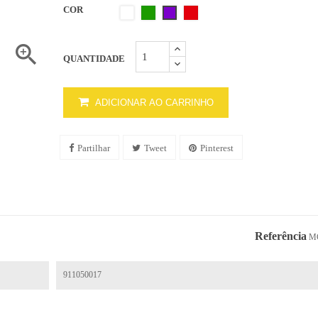
COR
Branco1
Verde
Vermelho
Roxo

QUANTIDADE
ADICIONAR AO CARRINHO
Partilhar
Tweet
Pinterest
Referência
M
911050017