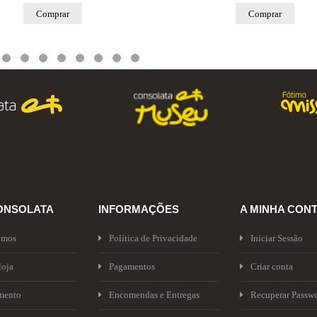
Comprar
Comprar
ONSOLATA
INFORMAÇÕES
A MINHA CON
omos
Política de Privacidade
Iniciar Sessão
loja
Pagamentos
Criar conta
mento
Encomendas e Entregas
Recuperar Passw