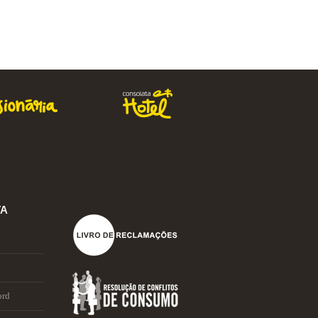
Comprar
TA
ord