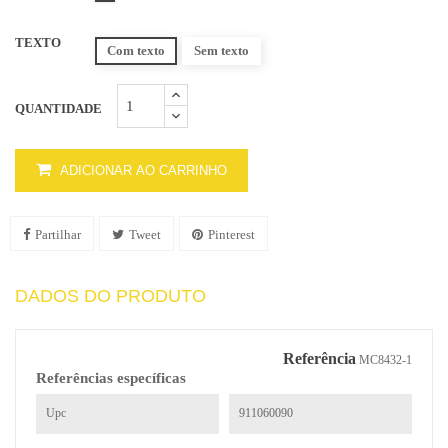
TEXTO
Com texto
Sem texto
QUANTIDADE
ADICIONAR AO CARRINHO
Partilhar
Tweet
Pinterest
DADOS DO PRODUTO
Referência
MC8432-1
Referências específicas
Upc
911060090