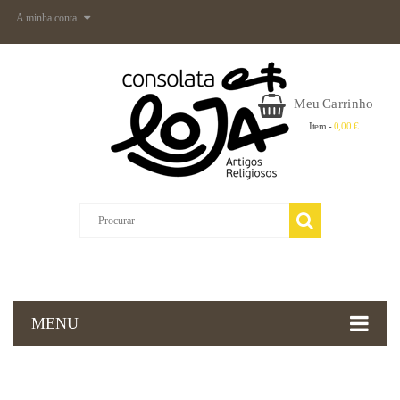
A minha conta
Meu Carrinho
Item -
0,00 €
MENU