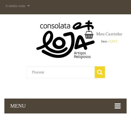
A minha conta
Meu Carrinho
Item -
0,00 €
MENU