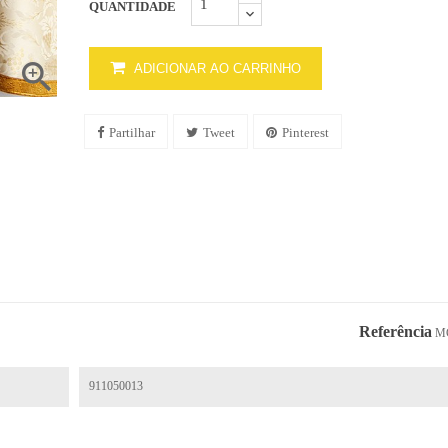
QUANTIDADE

ADICIONAR AO CARRINHO
Partilhar
Tweet
Pinterest
Referência
M
911050013