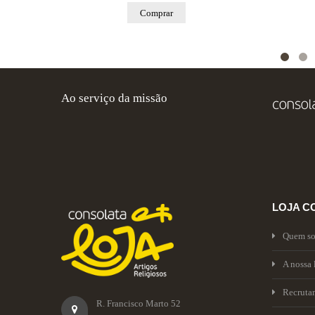
Comprar
Ao serviço da missão
LOJA C
Quem s
A nossa 
Recruta
R. Francisco Marto 52