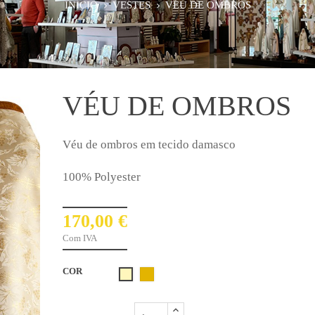
INÍCIO
VESTES
VÉU DE OMBROS
VÉU DE OMBROS
Véu de ombros em tecido damasco
100% Polyester
170,00 €
Com IVA
COR
Dourado
Creme