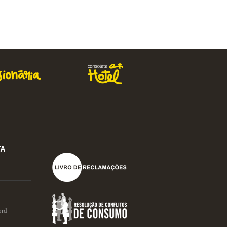
Comprar
TA
ord