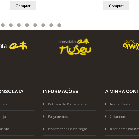
Comprar
Comprar
ONSOLATA
INFORMAÇÕES
A MINHA CON
omos
Política de Privacidade
Iniciar Sessão
loja
Pagamentos
Criar conta
mento
Encomendas e Entregas
Recuperar Passw