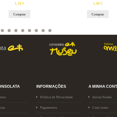
1,50 €
1,40 €
Comprar
Comprar
ONSOLATA
INFORMAÇÕES
A MINHA CON
omos
Política de Privacidade
Iniciar Sessão
loja
Pagamentos
Criar conta