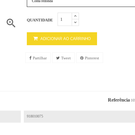

QUANTIDADE
ADICIONAR AO CARRINHO
Partilhar
Tweet
Pinterest
Referência
10
918010075