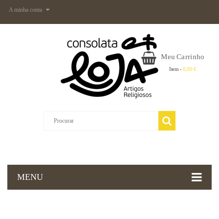
A minha conta
Meu Carrinho
Item -
0,00 €
MENU