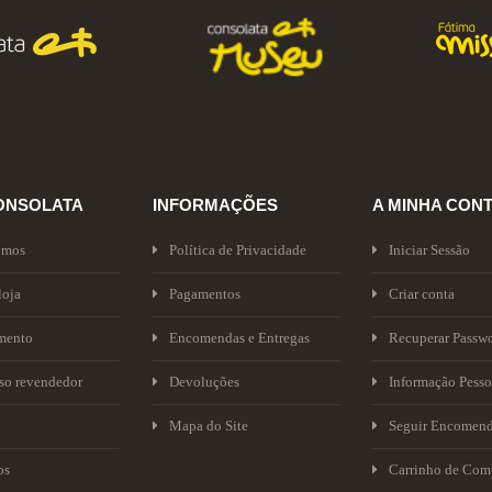
ONSOLATA
INFORMAÇÕES
A MINHA CON
omos
Política de Privacidade
Iniciar Sessão
loja
Pagamentos
Criar conta
mento
Encomendas e Entregas
Recuperar Passw
sso revendedor
Devoluções
Informação Pesso
Mapa do Site
Seguir Encomen
os
Carrinho de Com