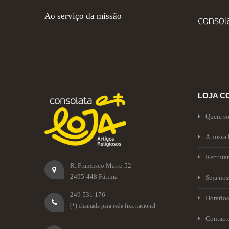
Ao serviço da missão
LOJA C
Quem s
A nossa 
Recruta
R. Francisco Marto 52
2495-448 Fátima
Seja no
249 531 176
Horários
(*) chamada para rede fixa nacional
Contact