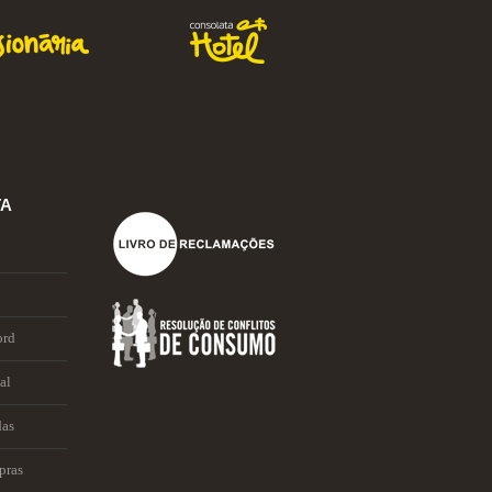
TA
ord
al
das
pras