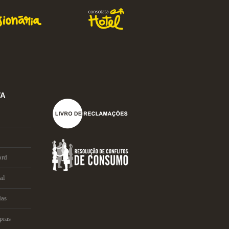
TA
ord
al
das
pras