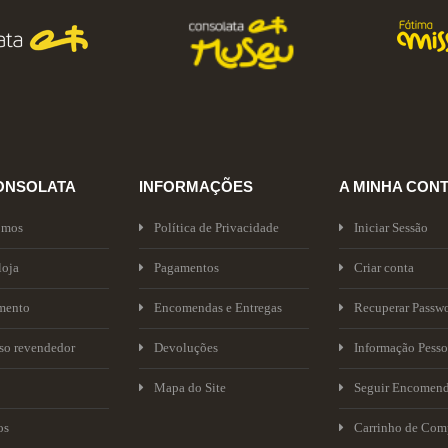
ONSOLATA
INFORMAÇÕES
A MINHA CON
omos
Política de Privacidade
Iniciar Sessão
loja
Pagamentos
Criar conta
mento
Encomendas e Entregas
Recuperar Passw
sso revendedor
Devoluções
Informação Pesso
Mapa do Site
Seguir Encomen
os
Carrinho de Com