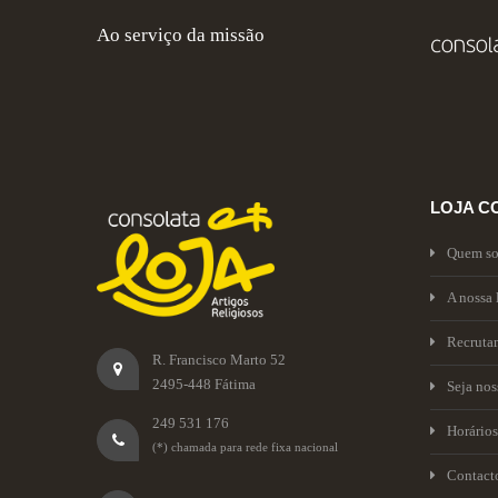
Ao serviço da missão
LOJA C
Quem s
A nossa 
Recruta
R. Francisco Marto 52
2495-448 Fátima
Seja no
249 531 176
Horários
(*) chamada para rede fixa nacional
Contact