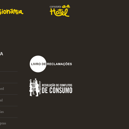
TA
ord
al
das
pras