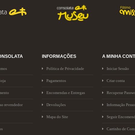
ONSOLATA
INFORMAÇÕES
A MINHA CON
omos
Política de Privacidade
Iniciar Sessão
loja
Pagamentos
Criar conta
mento
Encomendas e Entregas
Recuperar Passw
sso revendedor
Devoluções
Informação Pesso
Mapa do Site
Seguir Encomen
os
Carrinho de Com