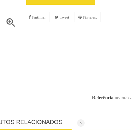
Partilhar
Tweet
Pinterest

Referência
105030730-F
UTOS RELACIONADOS