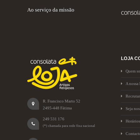
Ao serviço da missão
LOJA C
Quem s
A nossa 
Recruta
R. Francisco Marto 52
2495-448 Fátima
Seja no
249 531 176
Horários
(*) chamada para rede fixa nacional
Contact