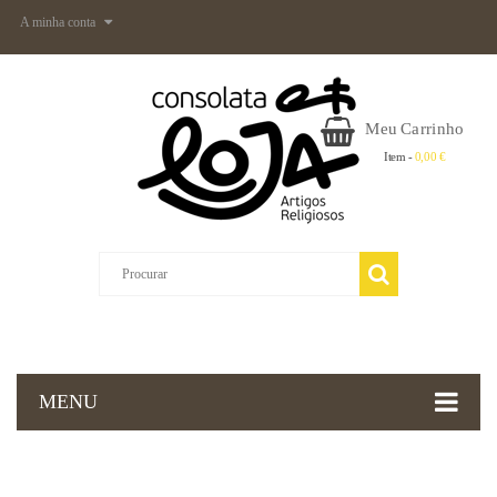
A minha conta
Meu Carrinho
Item -
0,00 €
MENU