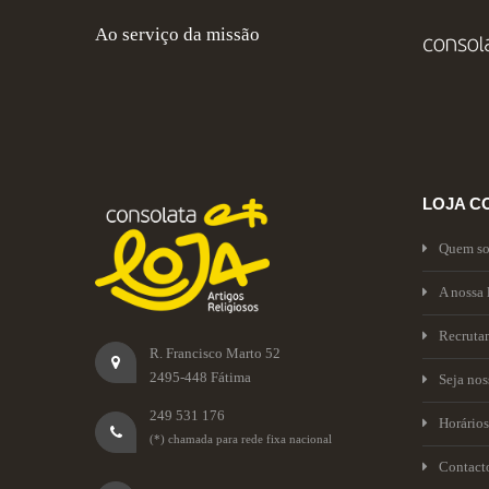
Ao serviço da missão
LOJA C
Quem s
A nossa 
Recruta
R. Francisco Marto 52
2495-448 Fátima
Seja no
249 531 176
Horários
(*) chamada para rede fixa nacional
Contact