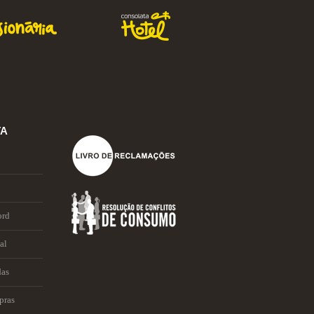
TA
ord
al
das
pras