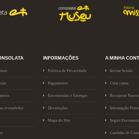
ONSOLATA
INFORMAÇÕES
A MINHA CON
omos
Política de Privacidade
Iniciar Sessão
loja
Pagamentos
Criar conta
mento
Encomendas e Entregas
Recuperar Passw
sso revendedor
Devoluções
Informação Pesso
Mapa do Site
Seguir Encomen
os
Carrinho de Com