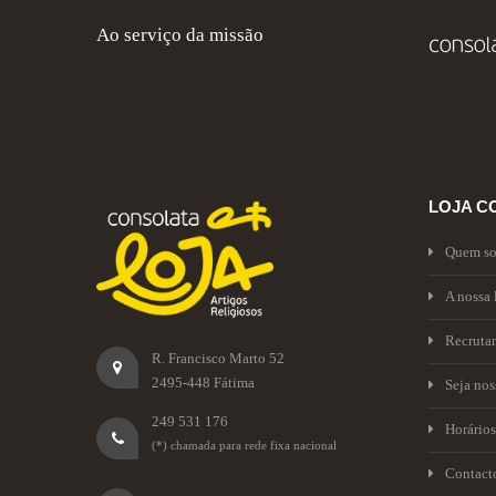
Ao serviço da missão
LOJA C
Quem s
A nossa 
Recruta
R. Francisco Marto 52
2495-448 Fátima
Seja no
249 531 176
Horários
(*) chamada para rede fixa nacional
Contact