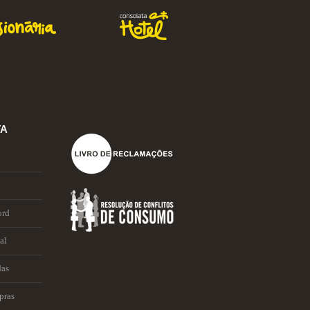
TA
ord
al
das
pras