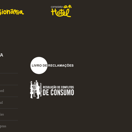
TA
ord
al
das
pras