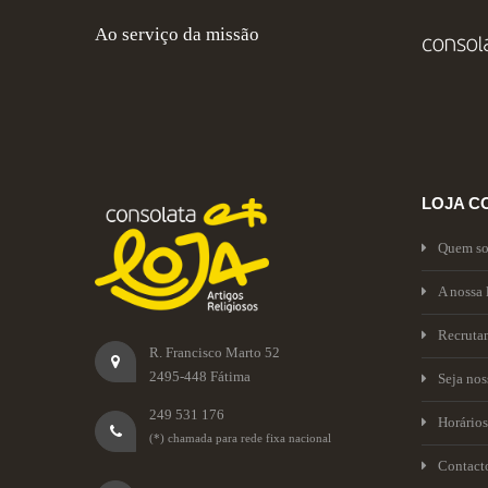
Ao serviço da missão
LOJA C
Quem s
A nossa 
Recruta
R. Francisco Marto 52
2495-448 Fátima
Seja no
249 531 176
Horários
(*) chamada para rede fixa nacional
Contact