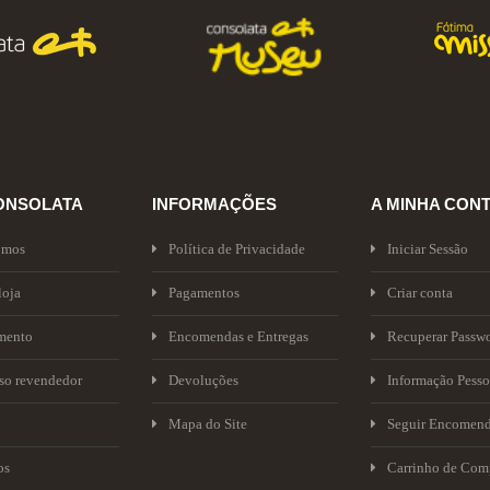
ONSOLATA
INFORMAÇÕES
A MINHA CON
omos
Política de Privacidade
Iniciar Sessão
loja
Pagamentos
Criar conta
mento
Encomendas e Entregas
Recuperar Passw
sso revendedor
Devoluções
Informação Pesso
Mapa do Site
Seguir Encomen
os
Carrinho de Com