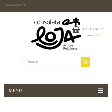
A minha conta
Meu Carrinho
Item -
0,00 €
MENU