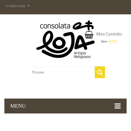
A minha conta
Meu Carrinho
Item -
0,00 €
MENU