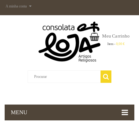
A minha conta
Meu Carrinho
Item -
0,00 €
MENU