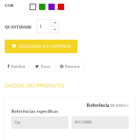
COR
Verde
Roxo
Vermelho
Branco1
QUANTIDADE
ADICIONAR AO CARRINHO
Partilhar
Tweet
Pinterest
DADOS DO PRODUTO
Referência
MC83014-1
Referências específicas
Upc
911110009