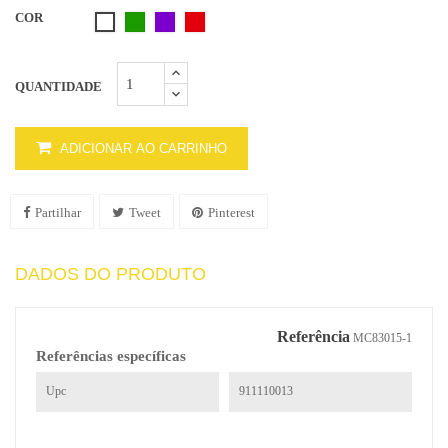
COR
Verde
Roxo
Vermelho
Branco1
QUANTIDADE
ADICIONAR AO CARRINHO
Partilhar
Tweet
Pinterest
DADOS DO PRODUTO
Referência
MC83015-1
Referências específicas
Upc
911110013