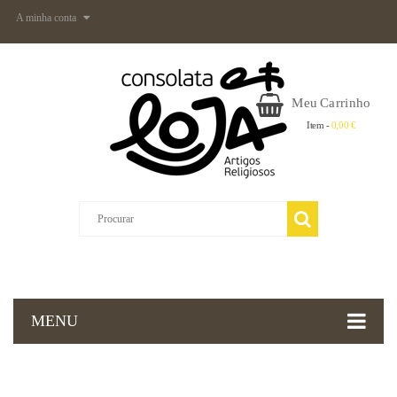
A minha conta
Meu Carrinho
Item -
0,00 €
MENU