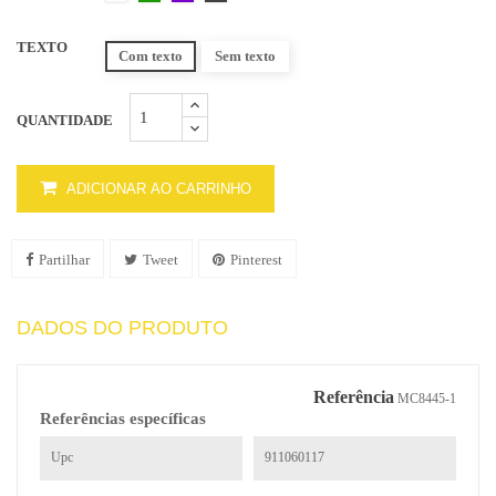
TEXTO
Com texto
Sem texto
QUANTIDADE
ADICIONAR AO CARRINHO
Partilhar
Tweet
Pinterest
DADOS DO PRODUTO
Referência
MC8445-1
Referências específicas
Upc
911060117