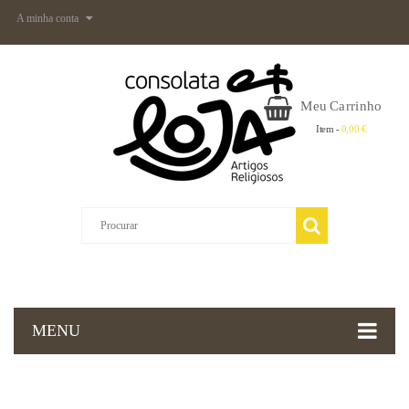
A minha conta
Meu Carrinho
Item -
0,00 €
MENU