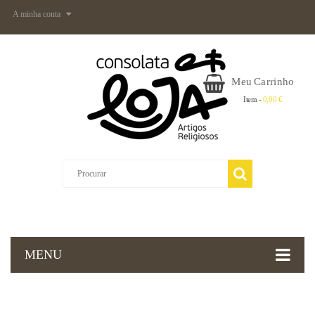
A minha conta
Meu Carrinho
Item -
0,00 €
MENU