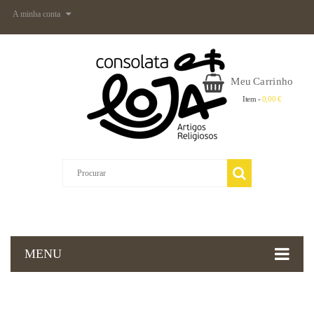
A minha conta
Meu Carrinho
Item -
0,00 €
MENU