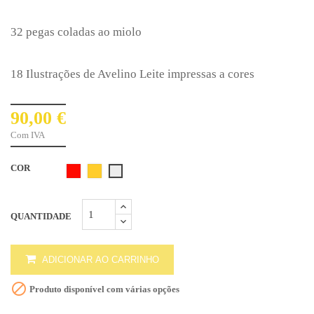
32 pegas coladas ao miolo
18 Ilustrações de Avelino Leite impressas a cores
90,00 €
Com IVA
COR
Folha
Folha
Folha
Vermelha
Dourada
Branca
QUANTIDADE
ADICIONAR AO CARRINHO

Produto disponível com várias opções