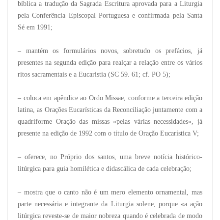
bíblica a tradução da Sagrada Escritura aprovada para a Liturgia
pela Conferência Episcopal Portuguesa e confirmada pela Santa
Sé em 1991;
– mantém os formulários novos, sobretudo os prefácios, já
presentes na segunda edição para realçar a relação entre os vários
ritos sacramentais e a Eucaristia (SC 59. 61; cf. PO 5);
– coloca em apêndice ao Ordo Missae, conforme a terceira edição
latina, as Orações Eucarísticas da Reconciliação juntamente com a
quadriforme Oração das missas «pelas várias necessidades», já
presente na edição de 1992 com o título de Oração Eucarística V;
– oferece, no Próprio dos santos, uma breve notícia histórico-
litúrgica para guia homilética e didascálica de cada celebração;
– mostra que o canto não é um mero elemento ornamental, mas
parte necessária e integrante da Liturgia solene, porque «a ação
litúrgica reveste-se de maior nobreza quando é celebrada de modo