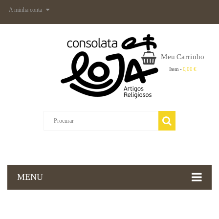
A minha conta
Meu Carrinho
Item -
0,00 €
MENU