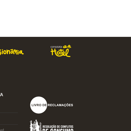
92,00 €
Comprar
TA
ord