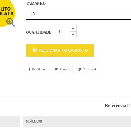
TAMANHO

QUANTIDADE
ADICIONAR AO CARRINHO
Partilhar
Tweet
Pinterest
Referência
10
817030098