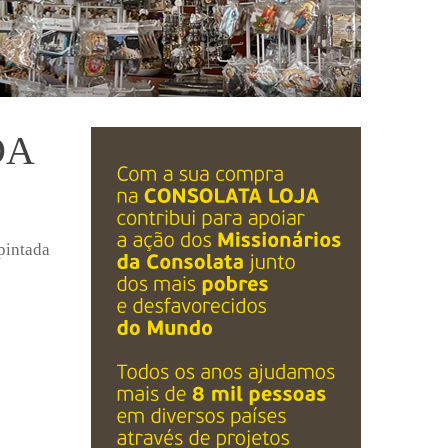
DA
pintada