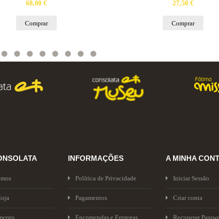
68,00 €
27,50 €
Comprar
Comprar
ONSOLATA
INFORMAÇÕES
A MINHA CON
omos
Política de Privacidade
Iniciar Sessão
loja
Pagamentos
Criar conta
mento
Encomendas e Entregas
Recuperar Passw