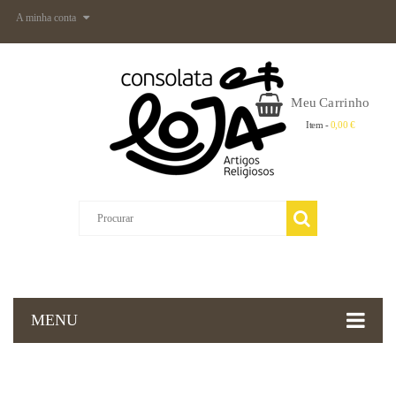
A minha conta
Meu Carrinho
Item -
0,00 €
MENU