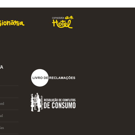
TA
ord
al
das