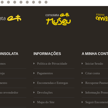
ONSOLATA
INFORMAÇÕES
A MINHA CON
omos
Política de Privacidade
Iniciar Sessão
loja
Pagamentos
Criar conta
mento
Encomendas e Entregas
Recuperar Passw
sso revendedor
Devoluções
Informação Pesso
Mapa do Site
Seguir Encomen