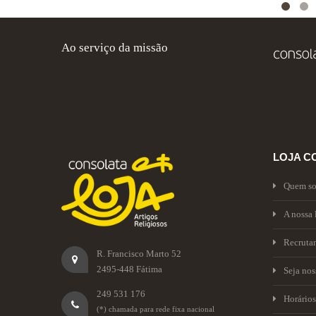
Ao serviço da missão
LOJA C
Quem s
A nossa 
Recruta
R. Francisco Marto 52
2495-448 Fátima
Seja no
249 531 176
Horários
(*) chamada para rede fixa nacional