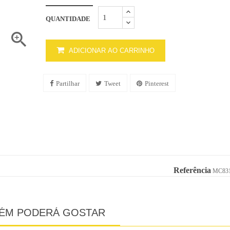
QUANTIDADE

ADICIONAR AO CARRINHO
Partilhar
Tweet
Pinterest
Referência
MC831
ÉM PODERÁ GOSTAR